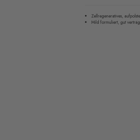
Zellregeneratives, aufpols
Mild formuliert, gut verträg