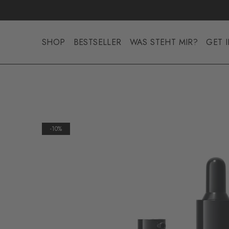
 ZU -50%
❗🍒
SHOP NOW
SHOP
BESTSELLER
WAS STEHT MIR?
GET 
-10%