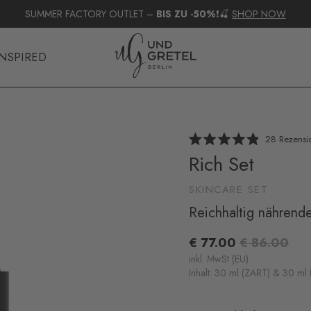
INSPIRED
28
Rezensi
Mit
Rich Set
4.9
von
5
Sternen
SKINCARE SET
bewertet
Reichhaltig nährend
€ 77.00
€ 86.00
inkl. MwSt (EU)
Inhalt: 30 ml (ZART) & 30 ml