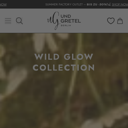
SUMMER FACTORY OUTLET –
BIS ZU -50%
❗🍒
SHOP NOW
WILD GLOW
COLLECTION