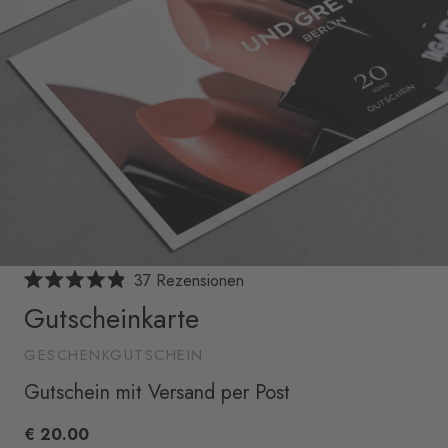
Klicken,
37
Rezensionen
Mit
um
Gutscheinkarte
4.9
von
zu
5
den
GESCHENKGUTSCHEIN
Sternen
bewertet
Rezensionen
Gutschein mit Versand per Post
zu
scrollen
€ 20.00