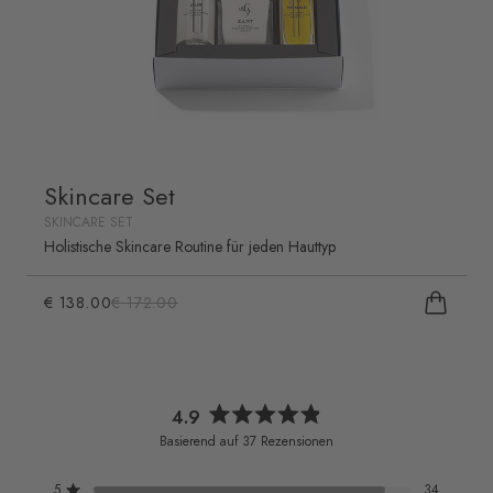
Skincare Set
SKINCARE SET
Holistische Skincare Routine für jeden Hauttyp
€ 138.00
€ 172.00
4.9
Mit
Basierend auf 37 Rezensionen
4.9
von
5
5
34