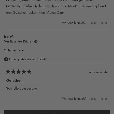
bewertet
Letztendlich habe ich dann doch noch rechtzeitig und unkompliziert
den Gutschein bekommen. Vielen Dank
Ja,
Nein,
War das hilfreich?
0
0
diese
Personen
diese
Pers
Rezension
stimmten
Rezen
stimm
von
mit
von
mit
Petra
„Ja“
Petra
„Nei
Iris W.
H.
H.
war
war
Verifizierter Käufer
hilfreich.
nicht
hilfre
Gutscheinkarte
Ich empfehle dieses Produkt
vor einem Jahr
Mit
5
Gutschein
von
5
Schnelle Bearbeitung
Sternen
bewertet
Ja,
Nein,
War das hilfreich?
0
0
diese
Personen
diese
Pers
Rezension
stimmten
Rezen
stimm
von
mit
von
mit
Iris
„Ja“
Iris
„Nei
Wird geladen...