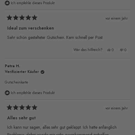
Ich empfehle dieses Produkt
vor einem Jahr
Mit
5
Ideal zum verschenken
von
5
Sehr schön gestalteter Gutschein. Kam schnell per Post.
Sternen
bewertet
Ja,
Nein,
War das hilfreich?
0
0
diese
Personen
diese
Pers
Rezension
stimmten
Rezen
stimm
von
mit
von
mit
Susann
„Ja“
Susan
„Nei
Petra H.
S.
S.
war
war
Verifizierter Käufer
hilfreich.
nicht
hilfre
Gutscheinkarte
Ich empfehle dieses Produkt
vor einem Jahr
Mit
5
Alles sehr gut
von
5
Ich kann nur sagen, alles sehr gut geklappt. Ich hatte anfänglich
Sternen
Probleme, dabei wurde mir sehr zuvorkommend geholfen.