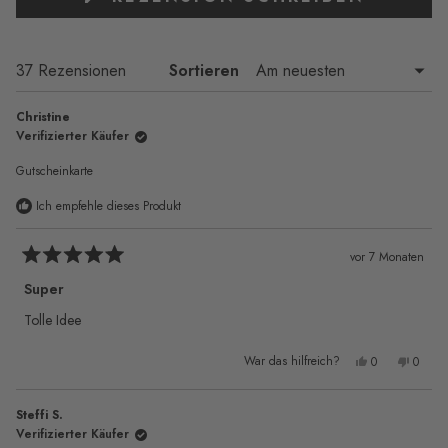
IN
EINEM
NEUEN
FENSTE
Wird geladen...
37 Rezensionen
Sortieren
GEÖFFN
Christine
Verifizierter Käufer
Gutscheinkarte
Ich empfehle dieses Produkt
vor 7 Monaten
Mit
5
Super
von
5
Tolle Idee
Sternen
bewertet
Ja,
Nein,
War das hilfreich?
0
0
diese
Personen
diese
Pers
Rezension
stimmten
Rezen
stimm
von
mit
von
mit
Christine
„Ja“
Christ
„Nei
Steffi S.
war
war
hilfreich.
nicht
Verifizierter Käufer
hilfre