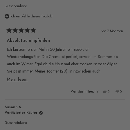
Gutscheinkarte
Ich empfehle dieses Produkt
vor 7 Monaten
Mit
5
Absolut zu empfehlen
von
5
Ich bin zum ersten Mal in 50 Jahren ein absoluter
Sternen
Wiederholungstäter. Die Creme ist perfekt, sowohl im Sommer als
bewertet
auch im Winter. Egal ob die Haut mal eher trocken ist oder öliger.
Sie passt immer. Meine Tochter (20) ist inzwischen auch
umgestiegen. Für jedes Alter perfekt. Oft werde ich auf meine
Mehr
Mehr lesen
schöne Haut angesprochen.
über
Ja,
Nein,
War das hilfreich?
0
0
diese
diese
Personen
diese
Pers
Rezension
stimmten
Rezen
stimm
von
mit
von
mit
Rezension
Steffi
„Ja“
Steffi
„Nei
Susann S.
S.
S.
lesen
war
war
Verifizierter Käufer
hilfreich.
nicht
hilfre
Gutscheinkarte