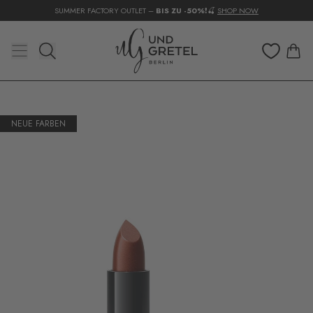
SUMMER FACTORY OUTLET –
BIS ZU -50%
❗🍒
SHOP NOW
NEUE FARBEN