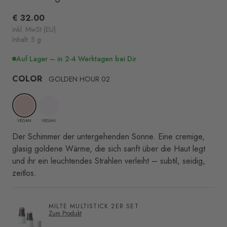
zu
scrollen
€ 32.00
inkl. MwSt (EU)
Inhalt: 5 g
Auf Lager – in 2-4 Werktagen bei Dir
COLOR
GOLDEN HOUR 02
VEGAN
VEGAN
Der Schimmer der untergehenden Sonne. Eine cremige,
glasig goldene Wärme, die sich sanft über die Haut legt
und ihr ein leuchtendes Strahlen verleiht – subtil, seidig,
zeitlos.
MILTE MULTISTICK 2ER SET
Zum Produkt