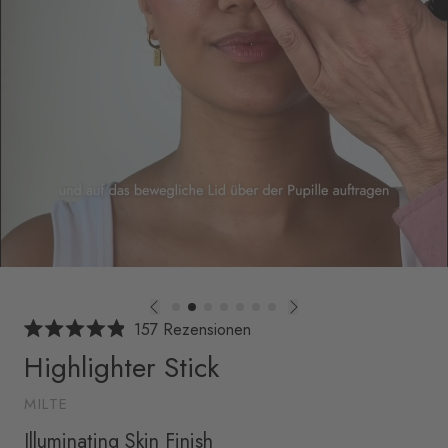
Klicken,
157
Rezensionen
Mit
um
Highlighter Stick
4.9
von
zu
5
den
MILTE
Sternen
bewertet
Rezensionen
Illuminating Skin Finish