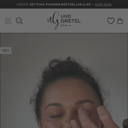
ZURÜCK!
SETTING POWDER BESTSELLER ILGE
✨
SHOP NOW
NEU