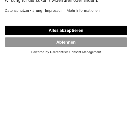
Kaum ein anderes Volksfest begeistert (sogar
global) die Menschen so wie das Oktoberfest!
Die Highlights: Eine ausgelassene Stimmung,
zünftiges Essen und vor allem: die Looks.
Isabella, Tine und Nora zeigen Dir ihr