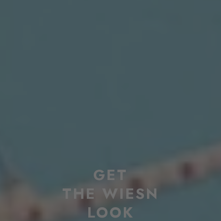
GET
THE WIESN
LOOK